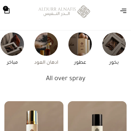
0
بخور
عطور
ادهان العود
مباخر
All over spray