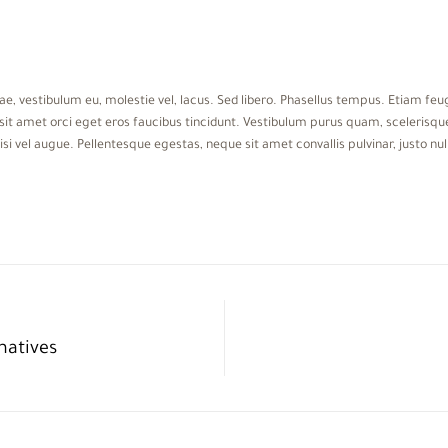
tae, vestibulum eu, molestie vel, lacus. Sed libero. Phasellus tempus. Etiam 
t amet orci eget eros faucibus tincidunt. Vestibulum purus quam, scelerisque
nisi vel augue. Pellentesque egestas, neque sit amet convallis pulvinar, justo nu
natives