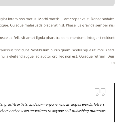
eugiat lorem non metus. Morbi mattis ullamcorper velit. Donec sodales
istique. Quisque malesuada placerat nisl. Phasellus gravida semper nisi.
. Fusce ac felis sit amet ligula pharetra condimentum. Integer tincidunt.
ucibus tincidunt. Vestibulum purus quam, scelerisque ut, mollis sed,
 nulla eleifend augue, ac auctor orci leo non est. Quisque rutrum. Duis
leo.
s, graffiti artists, and now—anyone who arranges words, letters,
rkers and newsletter writers to anyone self-publishing materials.