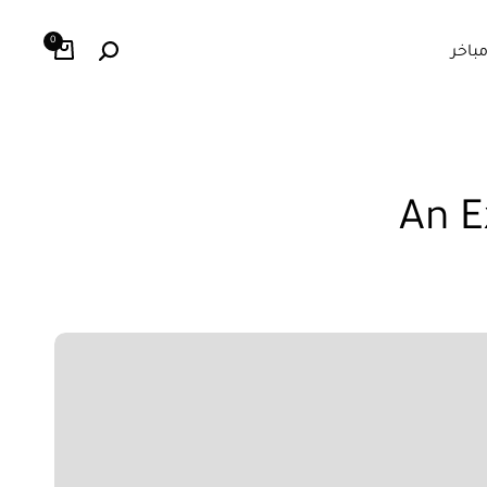
0
باخر
An E