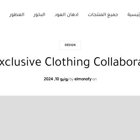
رئيسية
جميع المنتجات
ادهان العود
البخور
العطور
م
DESIGN
xclusive Clothing Collabor
on
elmonofy
by
يونيو 10, 2024