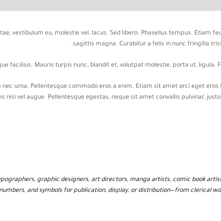
tae, vestibulum eu, molestie vel, lacus. Sed libero. Phasellus tempus. Etiam f
sagittis magna. Curabitur a felis in nunc fringilla tr
ue facilisis. Mauris turpis nunc, blandit et, volutpat molestie, porta ut, ligula
nec urna. Pellentesque commodo eros a enim. Etiam sit amet orci eget eros fa
 nisi vel augue. Pellentesque egestas, neque sit amet convallis pulvinar, justo
pographers, graphic designers, art directors, manga artists, comic book artist
numbers, and symbols for publication, display, or distribution—from clerical wo