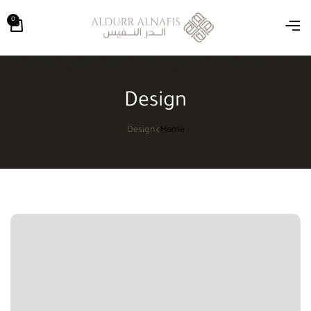
0
Design
Design
Home